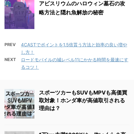
アビスリウムのハロウィン墓石の攻
略方法と隠れ魚解放の秘密
PREV
4CASTでポイントを1.5倍貰う方法と効率の良い増や
し方！
NEXT
ロードモバイルの城レベル11にかかる時間を最速にす
るコツ！
スポーツカーもSUVもMPVも高価買
取対象！ホンダ車が高値取引される
理由は？