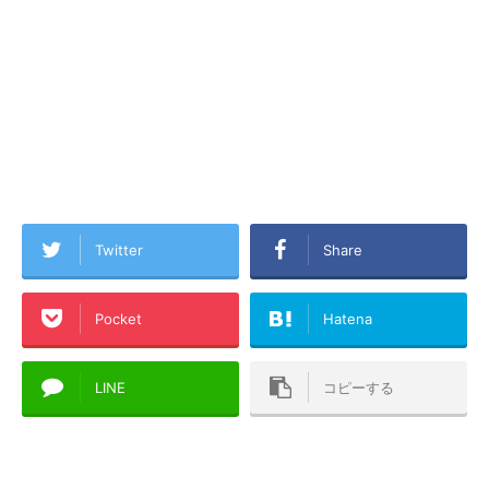
Twitter
Share
Pocket
Hatena
LINE
コピーする