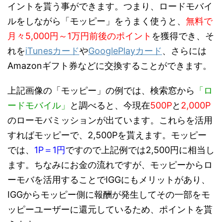
イントを貰う事ができます。つまり、ロードモバイ
ルをしながら「モッピー」をうまく使うと、
無料で
月々5,000円～1万円前後のポイント
を獲得でき、そ
れを
iTunesカード
や
GooglePlayカード
、さらには
Amazonギフト券などに交換することができます。
上記画像の「モッピー」の例では、検索窓から
「ロ
ードモバイル」
と調べると、今現在
500P
と
2,000P
のローモバミッションが出ています。これらを活用
すればモッピーで、2,500Pを貰えます。モッピー
では、
1P＝1円
ですので上記例では2,500円に相当し
ます。ちなみにお金の流れですが、モッピーからロ
ーモバを活用することでIGGにもメリットがあり、
IGGからモッピー側に報酬が発生してその一部をモ
ッピーユーザーに還元しているため、ポイントを貰