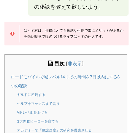
の秘訣を教えて欲しいよう。
ば～す君は、損得にとても敏感な生物で常にメリットがあるか
を鋭い嗅覚で嗅ぎつけるライフば～すの住人です。
目次
[
非表示
]
ロードモバイルで城レベル14までの時間を7日以内にする8
つの秘訣
ギルドに所属する
ヘルプをマックスまで貰う
VIPレベルを上げる
3大内政ヒーローを育てる
アカデミーで「建設速度」の研究を優先させる