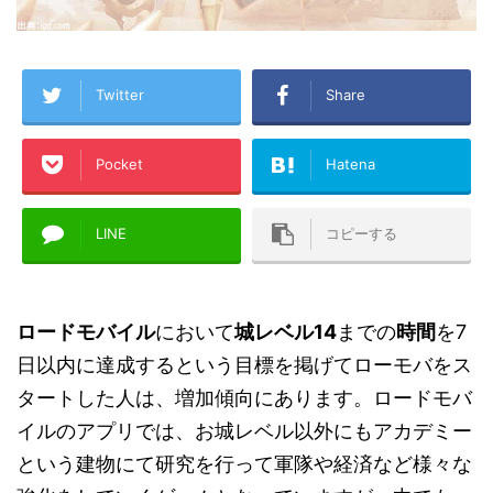
Twitter
Share
Pocket
Hatena
LINE
コピーする
ロードモバイル
において
城レベル14
までの
時間
を7
日以内に達成するという目標を掲げてローモバをス
タートした人は、増加傾向にあります。ロードモバ
イルのアプリでは、お城レベル以外にもアカデミー
という建物にて研究を行って軍隊や経済など様々な