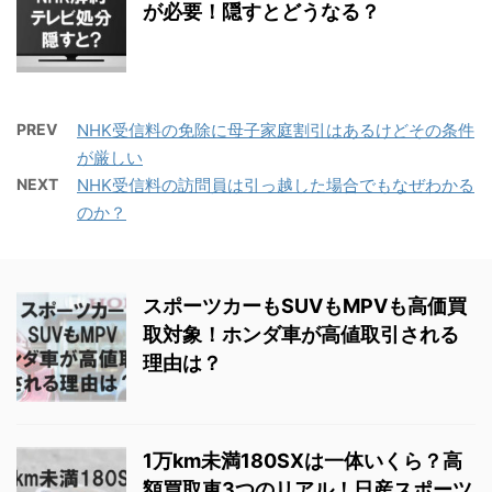
が必要！隠すとどうなる？
PREV
NHK受信料の免除に母子家庭割引はあるけどその条件
が厳しい
NEXT
NHK受信料の訪問員は引っ越した場合でもなぜわかる
のか？
スポーツカーもSUVもMPVも高価買
取対象！ホンダ車が高値取引される
理由は？
1万km未満180SXは一体いくら？高
額買取車3つのリアル！日産スポーツ