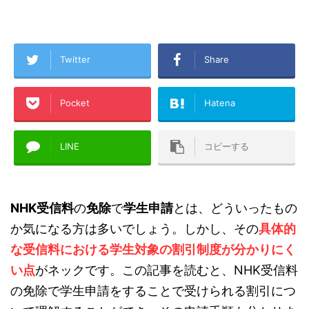
Twitter
Share
Pocket
Hatena
LINE
コピーする
NHK
受信料
の
免除
で
学生申請
とは、どういったもの
か気になる方は多いでしょう。しかし、その
具体的
な受信料における学生対象の割引制度が分かりにく
い点
がネックです。この記事を読むと、NHK受信料
の免除で学生申請をすることで受けられる割引につ